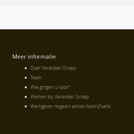
Meer informatie
Over Verander Groep
Team
Wie gingen u voor?
Werken bij Verander Groep
Werkgever negeert advies bedrijfsarts