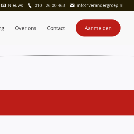
Nieuws
010 - 26 00 463
info@verandergroep.nl
ng
Over ons
Contact
Aanmelden