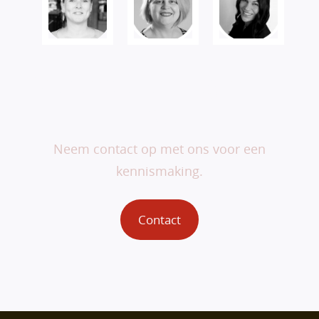
Veranderen begint bij
jou.
Neem contact op met ons voor een
kennismaking.
Contact