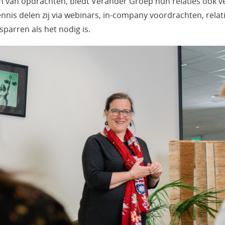
n van opdrachten, biedt Verander Groep hun relaties ook ve
ennis delen zij via webinars, in-company voordrachten, rela
sparren als het nodig is.