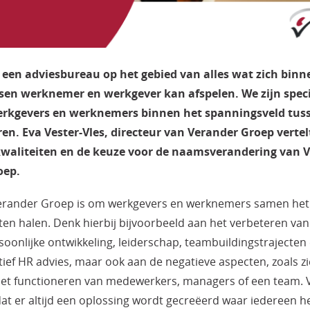
 een adviesbureau op het gebied van alles wat zich binn
ssen werknemer en werkgever kan afspelen. We zijn specia
erkgevers en werknemers binnen het spanningsveld tuss
en. Eva Vester-Vles, directeur van Verander Groep verte
 kwaliteiten en de keuze voor de naamsverandering van 
oep.
Verander Groep is om werkgevers en werknemers samen het 
aten halen. Denk hierbij bijvoorbeeld aan het verbeteren van
soonlijke ontwikkeling, leiderschap, teambuildingstrajecten
tief HR advies, maar ook aan de negatieve aspecten, zoals z
 niet functioneren van medewerkers, managers of een team.
dat er altijd een oplossing wordt gecreëerd waar iedereen h