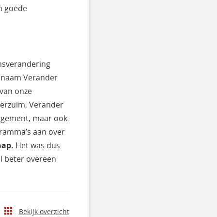
n goede
msverandering
e naam Verander
 van onze
 Verzuim, Verander
agement, maar ook
gramma’s aan over
hap.
Het was dus
l beter overeen
Bekijk overzicht