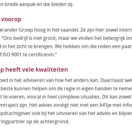
en brede aanpak en die bieden zij.
t voorop
 Verander Groep hoog in het vaandel. Ze zijn hier zowel inter
. “Ons bedrijf is niet groot, maar we vinden het belangrijk o
ed in het zicht te brengen. We hebben om die reden een paar
f ISO 9001 te certificeren.”
 heeft vele kwaliteiten
 goed in het adviseren van hoe het anders kan. Daarnaast wet
 beste kunnen helpen om de regie in eigen handen te nemen
t te voeren, vooral in heel complexe situaties. Dit kan zowel
mtraject zijn. Het advies eindigt niet met een A4’tje met inf
drachtgever ook bij het uitvoeren van het advies en blijve
rringpartner op de achtergrond.