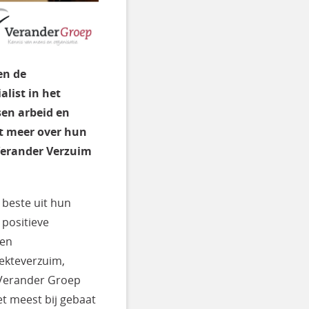
en de
list in het
en arbeid en
lt meer over hun
Verander Verzuim
beste uit hun
 positieve
 en
iekteverzuim,
 Verander Groep
et meest bij gebaat