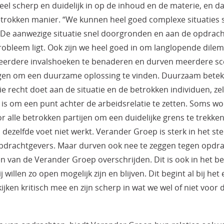
eel scherp en duidelijk in op de inhoud en de materie, en d
trokken manier. “We kunnen heel goed complexe situaties
 De aanwezige situatie snel doorgronden en aan de opdrach
robleem ligt. Ook zijn we heel goed in om langlopende dile
eerdere invalshoeken te benaderen en durven meerdere scen
eggen om een duurzame oplossing te vinden. Duurzaam bete
e recht doet aan de situatie en de betrokken individuen, zelfs
is om een punt achter de arbeidsrelatie te zetten. Soms word
or alle betrokken partijen om een duidelijke grens te trekke
dezelfde voet niet werkt. Verander Groep is sterk in het st
pdrachtgevers. Maar durven ook nee te zeggen tegen opdra
van de Verander Groep overschrijden. Dit is ook in het be
willen zo open mogelijk zijn en blijven. Dit begint al bij het
ijken kritisch mee en zijn scherp in wat we wel of niet voor