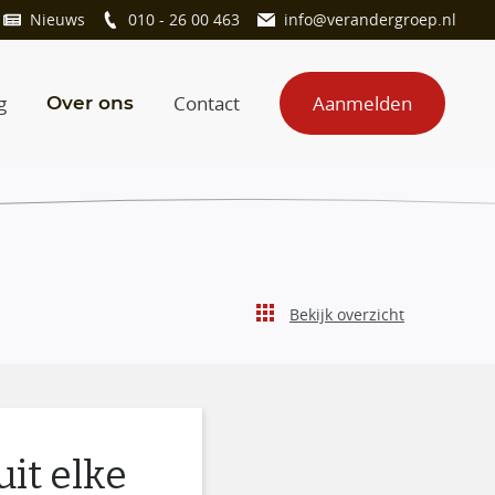
Nieuws
010 - 26 00 463
info@verandergroep.nl
g
Contact
Aanmelden
Over ons
Bekijk overzicht
it elke