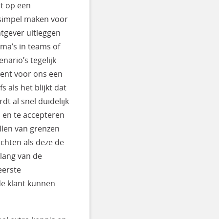
at op een
 simpel maken voor
tgever uitleggen
mma’s in teams of
ario’s tegelijk
kent voor ons een
 als het blijkt dat
t al snel duidelijk
n en te accepteren
ellen van grenzen
chten als deze de
lang van de
 eerste
 de klant kunnen