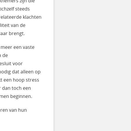
rknemers zijn die
zichzelf steeds
relateerde klachten
iteit van de
vaar brengt.
t meer een vaste
n de
sluit voor
odig dat alleen op
kt een hoop stress
er dan toch een
lemen beginnen.
eren van hun