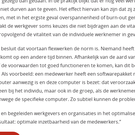
r gezegd dan gedaan. In de praktijk blijkt dat er nog veel we
iet durven aan te geven. Het effect hiervan kan zijn dat zij 
en, met in het ergste geval overspannenheid of burn-out ge
akt de werkgever soms keuzes die niet bijdragen aan de vital
ropvolgend de vitaliteit van de individuele werknemer in ge
 besluit dat voortaan flexwerken de norm is. Niemand heef
 komt op een andere tijd binnen. Afhankelijk van de aard va
de voorwaarden tot goed functioneren te komen, kan dit be
 Als voorbeeld: een medewerker heeft een softwarepakket n
ter aanwezig is en deze computer is bezet: dat veroorzaa
alleen bij het individu, maar ook in de groep, als de werknem
vanwege de specifieke computer. Zo subtiel kunnen de prob
en begeleiden werkgevers en organisaties in het optimalis
resultaat: optimale inzetbaarheid van de medewerkers.”