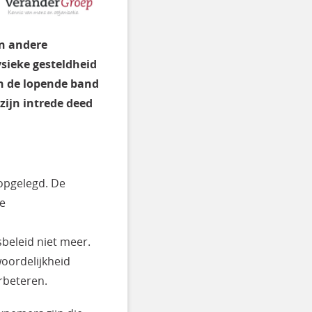
een andere
sieke gesteldheid
n de lopende band
zijn intrede deed
 opgelegd. De
le
beleid niet meer.
woordelijkheid
erbeteren.