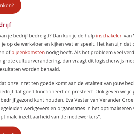
inken?
rijf
 van je bedrijf bedreigd? Dan kun je de hulp
inschakelen
van 
 je op de werkvloer en kijken wat er speelt. Het kan zijn dat
en of
bijeenkomsten
nodig heeft. Als het probleem veel verd
 grote cultuurverandering, dan vraagt dit logischerwijs meer
resultaten worden behaald.
at onze inzet ten goede komt aan de vitaliteit van jouw bedr
bedrijf dat goed functioneert en presteert. Ook geven we j
 bedrijf gezond kunt houden. Eva Vester van Verander Groe
geleiden werkgevers en organisaties in het optimaliseren va
 optimale inzetbaarheid van de medewerkers”.