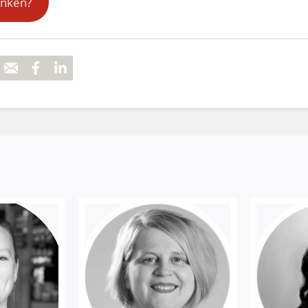
inken?