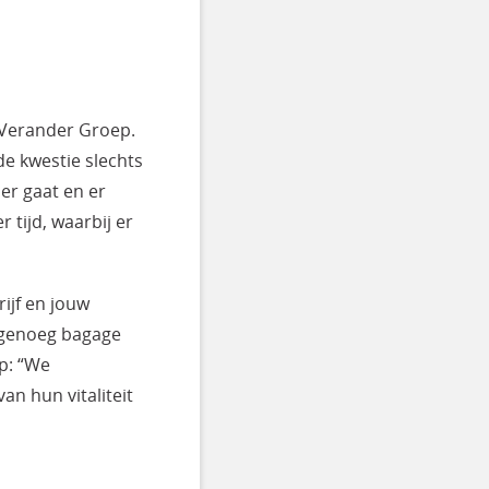
Verander Groep.
 de kwestie slechts
er gaat en er
 tijd, waarbij er
ijf en jouw
e genoeg bagage
p: “We
n hun vitaliteit