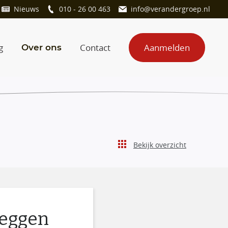
Nieuws
010 - 26 00 463
info@verandergroep.nl
g
Contact
Aanmelden
Over ons
Bekijk overzicht
pleggen