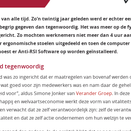
is van alle tijd. Zo’n twintig jaar geleden werd er echter 
 begrip gegeven dan tegenwoordig. Het was meer op de fy
gericht. Zo mochten werknemers niet meer dan 4 uur aa
 ergonomische stoelen uitgedeeld en toen de computer 
oest er Anti-RSI Software op worden geïnstalleerd.
eid tegenwoordig
leid was zo ingericht dat er maatregelen van bovenaf werden
l wat goed voor zijn medewerkers was en nam daar de gehe
id voor”, aldus Simone Jonker van
Verander Groep
. In deze
happij en welvaartseconomie werkt deze vorm van vitaliteits
n verwacht dat ze zelf verantwoordelijk zijn: zelf de verant
taliteit en dat ze zelf actie ondernemen om hun welzijn te v