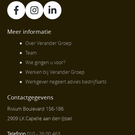
Meer informatie
Over Verander Groep
Team
Wie gingen u voor?
Werken bij Verander Groep
Werkgever negeert advies bedrijfsarts
Contactgegevens
Rivium Boulevard 156-186
2909 LK Capelle aan den IJssel
Telefoon
010 - 26 00 463