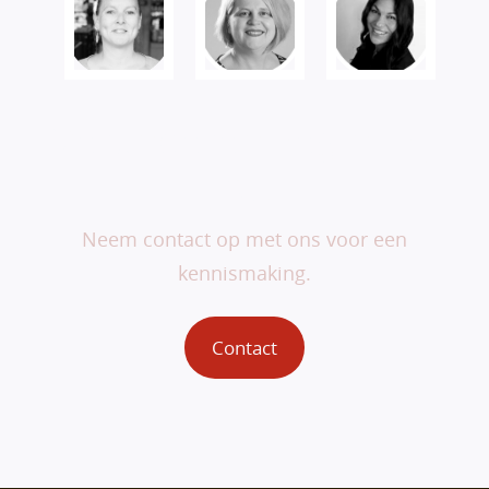
Veranderen begint bij
jou.
Neem contact op met ons voor een
kennismaking.
Contact