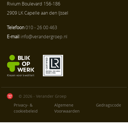
Rivium Boulevard 156-186
2909 LK Capelle aan den IJssel
Telefoon
010 - 26 00 463
E-mail
info@verandergroep.nl
© 2026 - Verander Groep
Privacy- &
Algemene
Gedragscode
cookiebeleid
Voorwaarden