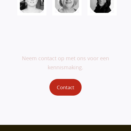
Veranderen begint bij
jou.
Neem contact op met ons voor een
kennismaking.
Contact