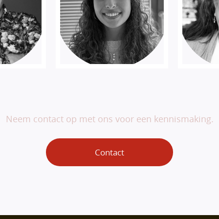
Veranderen begint bij jou.
Neem contact op met ons voor een kennismaking.
Contact