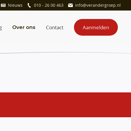
Nieuws
010 - 26 00 463
info@verandergroep.nl
g
Contact
Aanmelden
Over ons