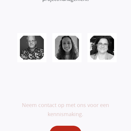
Veranderen begint bij
jou.
Neem contact op met ons voor een
kennismaking.