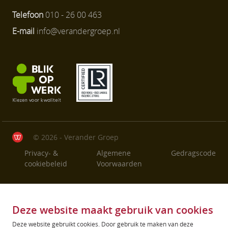
Telefoon
010 - 26 00 463
E-mail
info@verandergroep.nl
© 2026 - Verander Groep
Privacy- &
Algemene
Gedragscode
cookiebeleid
Voorwaarden
Deze website maakt gebruik van cookies
Deze website gebruikt cookies. Door gebruik te maken van deze